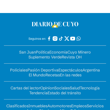
Seguinos en:
San Juan
Política
Economía
Cuyo Minero
Suplemento Verde
Revista OH
Policiales
Pasión Deportiva
Espectáculos
Argentina
El Mundo
Recetas
En las redes
Cartas del lector
Opinion
Sociales
Salud
Tecnología
Tendencia
Estado del tránsito
Clasificados
Inmuebles
Automotores
Empleos
Servicios