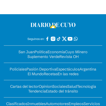
Seguinos en:
San Juan
Política
Economía
Cuyo Minero
Suplemento Verde
Revista OH
Policiales
Pasión Deportiva
Espectáculos
Argentina
El Mundo
Recetas
En las redes
Cartas del lector
Opinion
Sociales
Salud
Tecnología
Tendencia
Estado del tránsito
Clasificados
Inmuebles
Automotores
Empleos
Servicios