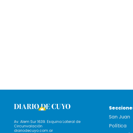
Seccione
San Juan
Av. Alem Sur 1639. Esquina Lateral de
Política
Circunvalación
diariodecuyo.com.ar