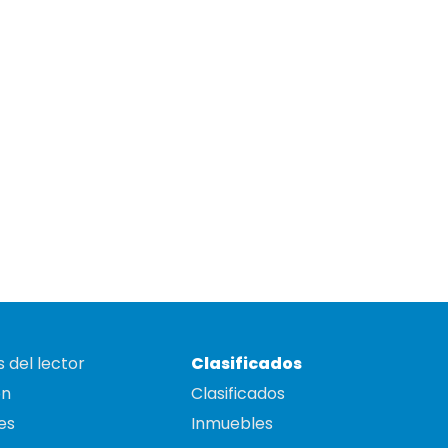
 del lector
Clasificados
on
Clasificados
es
Inmuebles