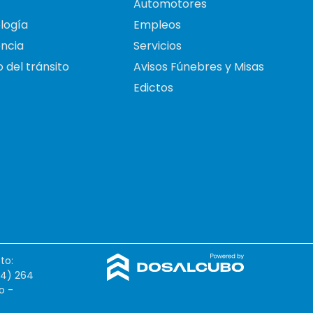
Automotores
logía
Empleos
ncia
Servicios
 del tránsito
Avisos Fúnebres y Misas
Edictos
to:
54) 264
o -