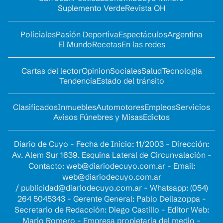
Suplemento Verde
Revista OH
Policiales
Pasión Deportiva
Espectáculos
Argentina
El Mundo
Recetas
En las redes
Cartas del lector
Opinion
Sociales
Salud
Tecnología
Tendencia
Estado del tránsito
Clasificados
Inmuebles
Automotores
Empleos
Servicios
Avisos Fúnebres y Misas
Edictos
Diario de Cuyo - Fecha de Inicio: 11/2003 - Dirección:
Av. Alem Sur 1639. Esquina Lateral de Circunvalación -
Contacto:
web@diariodecuyo.com.ar
- Email:
web@diariodecuyo.com.ar
/
publicidad@diariodecuyo.com.ar
-
Whatsapp: (054)
264 5045343 - Gerente General: Pablo Dellazoppa -
Secretario de Redacción: Diego Castillo - Editor Web:
Mario Romero - Empresa propietaria del medio -