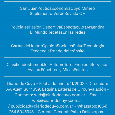
San Juan
Política
Economía
Cuyo Minero
Suplemento Verde
Revista OH
Policiales
Pasión Deportiva
Espectáculos
Argentina
El Mundo
Recetas
En las redes
Cartas del lector
Opinion
Sociales
Salud
Tecnología
Tendencia
Estado del tránsito
Clasificados
Inmuebles
Automotores
Empleos
Servicios
Avisos Fúnebres y Misas
Edictos
Diario de Cuyo - Fecha de Inicio: 11/2003 - Dirección:
Av. Alem Sur 1639. Esquina Lateral de Circunvalación -
Contacto:
web@diariodecuyo.com.ar
- Email:
web@diariodecuyo.com.ar
/
publicidad@diariodecuyo.com.ar
-
Whatsapp: (054)
264 5045343 - Gerente General: Pablo Dellazoppa -