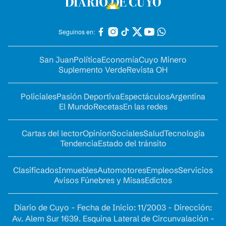
Seguinos en:
San Juan
Política
Economía
Cuyo Minero
Suplemento Verde
Revista OH
Policiales
Pasión Deportiva
Espectáculos
Argentina
El Mundo
Recetas
En las redes
Cartas del lector
Opinion
Sociales
Salud
Tecnología
Tendencia
Estado del tránsito
Clasificados
Inmuebles
Automotores
Empleos
Servicios
Avisos Fúnebres y Misas
Edictos
Diario de Cuyo - Fecha de Inicio: 11/2003 - Dirección:
Av. Alem Sur 1639. Esquina Lateral de Circunvalación -