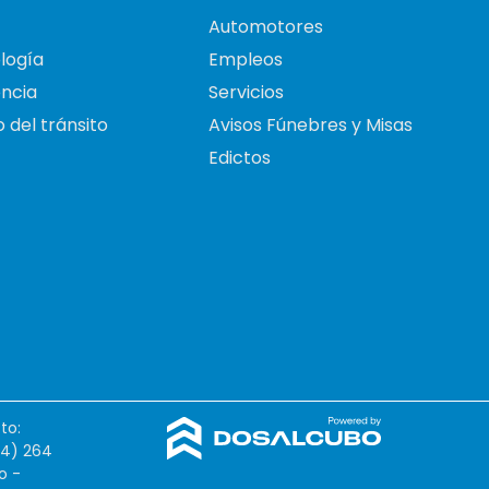
Automotores
logía
Empleos
ncia
Servicios
 del tránsito
Avisos Fúnebres y Misas
Edictos
to:
54) 264
o -