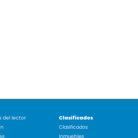
 del lector
Clasificados
on
Clasificados
es
Inmuebles