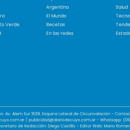
Argentina
Salud
ro
El Mundo
Tecno
to Verde
Recetas
Tende
H
En las redes
Estado
ión: Av. Alem Sur 1639. Esquina Lateral de Circunvalación - Contac
cuyo.com.ar
/
publicidad@diariodecuyo.com.ar
-
Whatsapp: (0
cretario de Redacción: Diego Castillo - Editor Web: Mario Romer