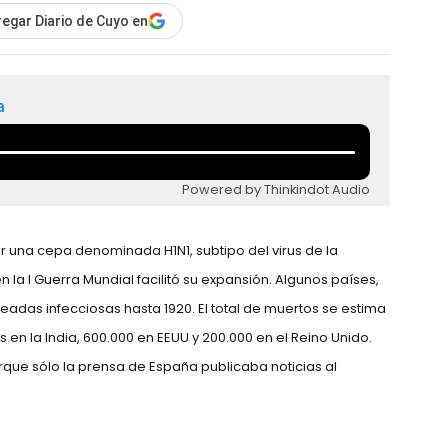
egar Diario de Cuyo en
a
Powered by Thinkindot Audio
una cepa denominada H1N1, subtipo del virus de la
 la I Guerra Mundial facilitó su expansión. Algunos países,
eadas infecciosas hasta 1920. El total de muertos se estima
es en la India, 600.000 en EEUU y 200.000 en el Reino Unido.
que sólo la prensa de España publicaba noticias al