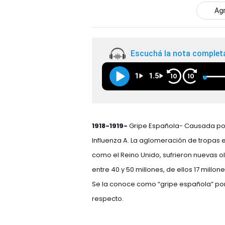
Agr
Escuchá la nota complet
1
1.5
10
10
1918-1919-
Gripe Española- Causada por 
Influenza A. La aglomeración de tropas en
como el Reino Unido, sufrieron nuevas ol
entre 40 y 50 millones, de ellos 17 millon
Se la conoce como “gripe española” por
respecto.