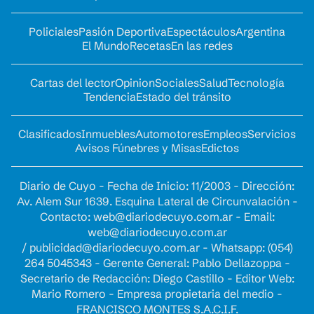
Policiales
Pasión Deportiva
Espectáculos
Argentina
El Mundo
Recetas
En las redes
Cartas del lector
Opinion
Sociales
Salud
Tecnología
Tendencia
Estado del tránsito
Clasificados
Inmuebles
Automotores
Empleos
Servicios
Avisos Fúnebres y Misas
Edictos
Diario de Cuyo - Fecha de Inicio: 11/2003 - Dirección:
Av. Alem Sur 1639. Esquina Lateral de Circunvalación -
Contacto:
web@diariodecuyo.com.ar
- Email:
web@diariodecuyo.com.ar
/
publicidad@diariodecuyo.com.ar
-
Whatsapp: (054)
264 5045343 - Gerente General: Pablo Dellazoppa -
Secretario de Redacción: Diego Castillo - Editor Web:
Mario Romero - Empresa propietaria del medio -
FRANCISCO MONTES S.A.C.I.F.