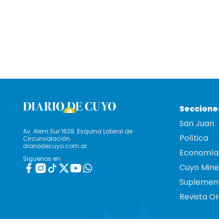
Seccione
San Juan
Av. Alem Sur 1639. Esquina Lateral de
Política
Circunvalación
diariodecuyo.com.ar
Economía
Siguenos en:
Cuyo Mine
Suplemen
Revista O