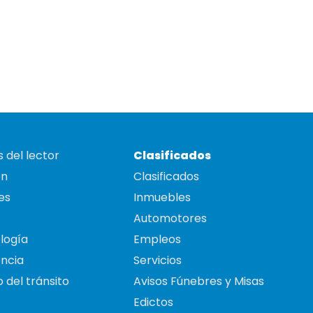
 del lector
Clasificados
on
Clasificados
es
Inmuebles
Automotores
logía
Empleos
ncia
Servicios
 del tránsito
Avisos Fúnebres y Misas
Edictos