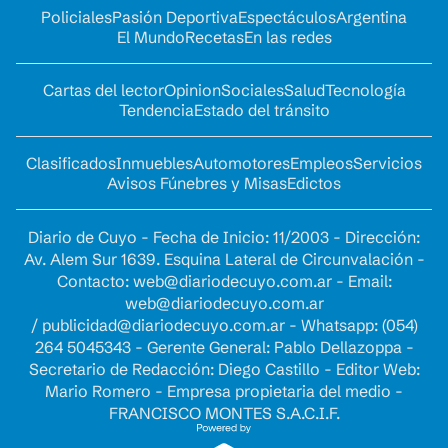
Policiales
Pasión Deportiva
Espectáculos
Argentina
El Mundo
Recetas
En las redes
Cartas del lector
Opinion
Sociales
Salud
Tecnología
Tendencia
Estado del tránsito
Clasificados
Inmuebles
Automotores
Empleos
Servicios
Avisos Fúnebres y Misas
Edictos
Diario de Cuyo - Fecha de Inicio: 11/2003 - Dirección:
Av. Alem Sur 1639. Esquina Lateral de Circunvalación -
Contacto:
web@diariodecuyo.com.ar
- Email:
web@diariodecuyo.com.ar
/
publicidad@diariodecuyo.com.ar
-
Whatsapp: (054)
264 5045343 - Gerente General: Pablo Dellazoppa -
Secretario de Redacción: Diego Castillo - Editor Web:
Mario Romero - Empresa propietaria del medio -
FRANCISCO MONTES S.A.C.I.F.