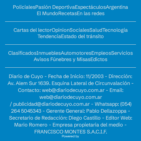
Policiales
Pasión Deportiva
Espectáculos
Argentina
El Mundo
Recetas
En las redes
Cartas del lector
Opinion
Sociales
Salud
Tecnología
Tendencia
Estado del tránsito
Clasificados
Inmuebles
Automotores
Empleos
Servicios
Avisos Fúnebres y Misas
Edictos
Diario de Cuyo - Fecha de Inicio: 11/2003 - Dirección:
Av. Alem Sur 1639. Esquina Lateral de Circunvalación -
Contacto:
web@diariodecuyo.com.ar
- Email:
web@diariodecuyo.com.ar
/
publicidad@diariodecuyo.com.ar
-
Whatsapp: (054)
264 5045343 - Gerente General: Pablo Dellazoppa -
Secretario de Redacción: Diego Castillo - Editor Web:
Mario Romero - Empresa propietaria del medio -
FRANCISCO MONTES S.A.C.I.F.