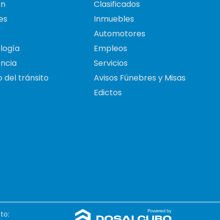
on
Clasificados
es
Inmuebles
Automotores
logía
Empleos
ncia
Servicios
 del tránsito
Avisos Fúnebres y Misas
Edictos
to: