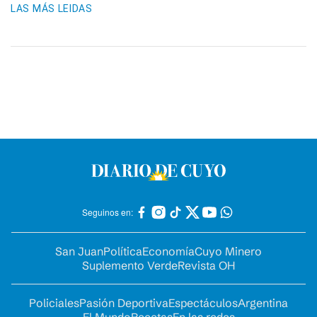
LAS MÁS LEIDAS
Seguinos en:
San Juan
Política
Economía
Cuyo Minero
Suplemento Verde
Revista OH
Policiales
Pasión Deportiva
Espectáculos
Argentina
El Mundo
Recetas
En las redes