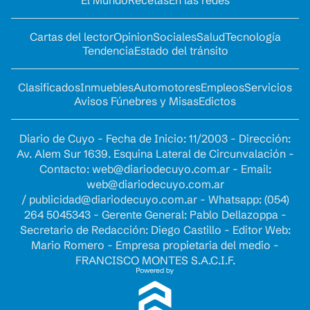
Cartas del lector
Opinion
Sociales
Salud
Tecnología
Tendencia
Estado del tránsito
Clasificados
Inmuebles
Automotores
Empleos
Servicios
Avisos Fúnebres y Misas
Edictos
Diario de Cuyo - Fecha de Inicio: 11/2003 - Dirección:
Av. Alem Sur 1639. Esquina Lateral de Circunvalación -
Contacto:
web@diariodecuyo.com.ar
- Email:
web@diariodecuyo.com.ar
/
publicidad@diariodecuyo.com.ar
-
Whatsapp: (054)
264 5045343 - Gerente General: Pablo Dellazoppa -
Secretario de Redacción: Diego Castillo - Editor Web:
Mario Romero - Empresa propietaria del medio -
FRANCISCO MONTES S.A.C.I.F.