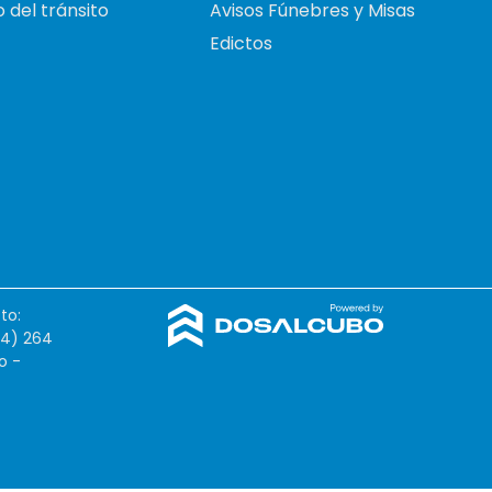
 del tránsito
Avisos Fúnebres y Misas
Edictos
to:
54) 264
o -