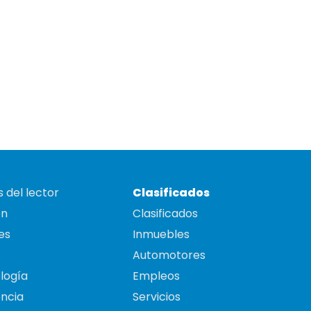
 del lector
Clasificados
on
Clasificados
es
Inmuebles
Automotores
logía
Empleos
ncia
Servicios