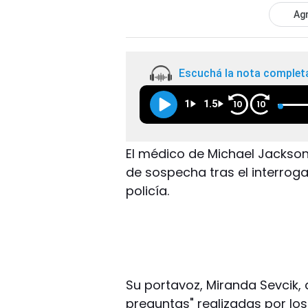
Agr
Escuchá la nota complet
1
1.5
10
10
El médico de Michael Jackson,
de sospecha tras el interroga
policía.
Su portavoz, Miranda Sevcik,
preguntas" realizadas por lo