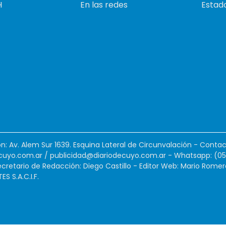
H
En las redes
Estado
ión: Av. Alem Sur 1639. Esquina Lateral de Circunvalación - Contac
cuyo.com.ar
/
publicidad@diariodecuyo.com.ar
-
Whatsapp: (0
cretario de Redacción: Diego Castillo - Editor Web: Mario Romer
 S.A.C.I.F.