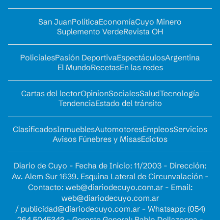
San Juan
Política
Economía
Cuyo Minero
Suplemento Verde
Revista OH
Policiales
Pasión Deportiva
Espectáculos
Argentina
El Mundo
Recetas
En las redes
Cartas del lector
Opinion
Sociales
Salud
Tecnología
Tendencia
Estado del tránsito
Clasificados
Inmuebles
Automotores
Empleos
Servicios
Avisos Fúnebres y Misas
Edictos
Diario de Cuyo - Fecha de Inicio: 11/2003 - Dirección:
Av. Alem Sur 1639. Esquina Lateral de Circunvalación -
Contacto:
web@diariodecuyo.com.ar
- Email:
web@diariodecuyo.com.ar
/
publicidad@diariodecuyo.com.ar
-
Whatsapp: (054)
264 5045343 - Gerente General: Pablo Dellazoppa -