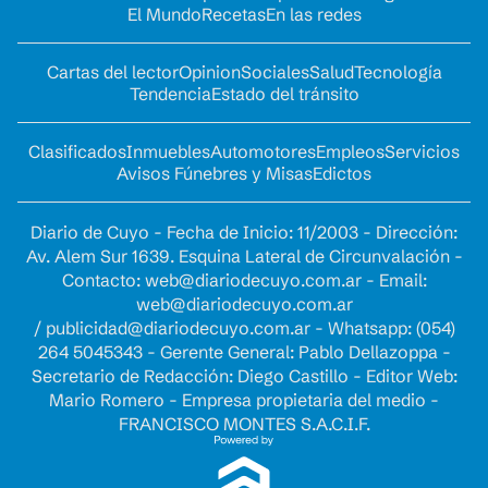
El Mundo
Recetas
En las redes
Cartas del lector
Opinion
Sociales
Salud
Tecnología
Tendencia
Estado del tránsito
Clasificados
Inmuebles
Automotores
Empleos
Servicios
Avisos Fúnebres y Misas
Edictos
Diario de Cuyo - Fecha de Inicio: 11/2003 - Dirección:
Av. Alem Sur 1639. Esquina Lateral de Circunvalación -
Contacto:
web@diariodecuyo.com.ar
- Email:
web@diariodecuyo.com.ar
/
publicidad@diariodecuyo.com.ar
-
Whatsapp: (054)
264 5045343 - Gerente General: Pablo Dellazoppa -
Secretario de Redacción: Diego Castillo - Editor Web:
Mario Romero - Empresa propietaria del medio -
FRANCISCO MONTES S.A.C.I.F.