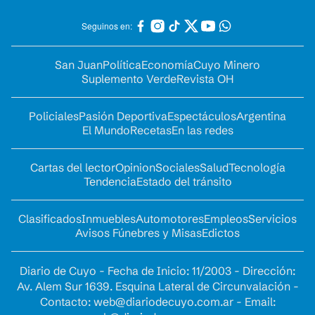
Seguinos en:
San Juan
Política
Economía
Cuyo Minero
Suplemento Verde
Revista OH
Policiales
Pasión Deportiva
Espectáculos
Argentina
El Mundo
Recetas
En las redes
Cartas del lector
Opinion
Sociales
Salud
Tecnología
Tendencia
Estado del tránsito
Clasificados
Inmuebles
Automotores
Empleos
Servicios
Avisos Fúnebres y Misas
Edictos
Diario de Cuyo - Fecha de Inicio: 11/2003 - Dirección:
Av. Alem Sur 1639. Esquina Lateral de Circunvalación -
Contacto:
web@diariodecuyo.com.ar
- Email: