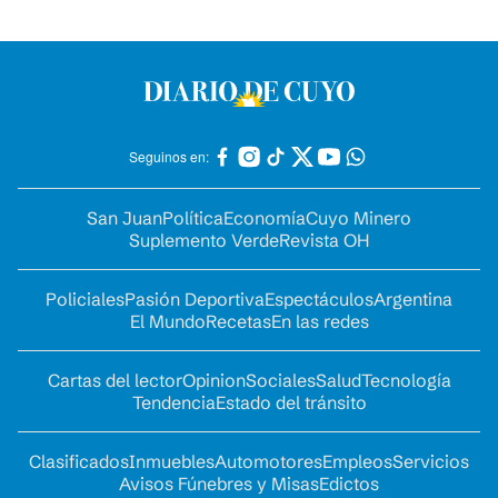
Seguinos en:
San Juan
Política
Economía
Cuyo Minero
Suplemento Verde
Revista OH
Policiales
Pasión Deportiva
Espectáculos
Argentina
El Mundo
Recetas
En las redes
Cartas del lector
Opinion
Sociales
Salud
Tecnología
Tendencia
Estado del tránsito
Clasificados
Inmuebles
Automotores
Empleos
Servicios
Avisos Fúnebres y Misas
Edictos