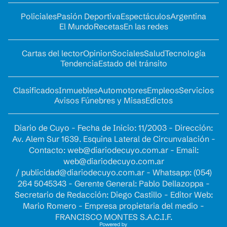
Policiales
Pasión Deportiva
Espectáculos
Argentina
El Mundo
Recetas
En las redes
Cartas del lector
Opinion
Sociales
Salud
Tecnología
Tendencia
Estado del tránsito
Clasificados
Inmuebles
Automotores
Empleos
Servicios
Avisos Fúnebres y Misas
Edictos
Diario de Cuyo - Fecha de Inicio: 11/2003 - Dirección:
Av. Alem Sur 1639. Esquina Lateral de Circunvalación -
Contacto:
web@diariodecuyo.com.ar
- Email:
web@diariodecuyo.com.ar
/
publicidad@diariodecuyo.com.ar
-
Whatsapp: (054)
264 5045343 - Gerente General: Pablo Dellazoppa -
Secretario de Redacción: Diego Castillo - Editor Web:
Mario Romero - Empresa propietaria del medio -
FRANCISCO MONTES S.A.C.I.F.