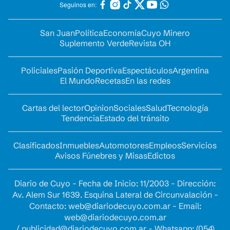
Seguinos en:
San Juan
Política
Economía
Cuyo Minero
Suplemento Verde
Revista OH
Policiales
Pasión Deportiva
Espectáculos
Argentina
El Mundo
Recetas
En las redes
Cartas del lector
Opinion
Sociales
Salud
Tecnología
Tendencia
Estado del tránsito
Clasificados
Inmuebles
Automotores
Empleos
Servicios
Avisos Fúnebres y Misas
Edictos
Diario de Cuyo - Fecha de Inicio: 11/2003 - Dirección:
Av. Alem Sur 1639. Esquina Lateral de Circunvalación -
Contacto:
web@diariodecuyo.com.ar
- Email:
web@diariodecuyo.com.ar
/
publicidad@diariodecuyo.com.ar
-
Whatsapp: (054)