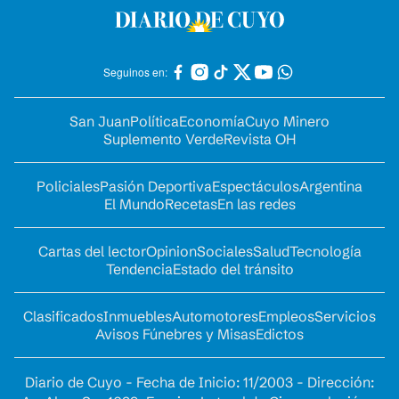
Seguinos en:
San Juan
Política
Economía
Cuyo Minero
Suplemento Verde
Revista OH
Policiales
Pasión Deportiva
Espectáculos
Argentina
El Mundo
Recetas
En las redes
Cartas del lector
Opinion
Sociales
Salud
Tecnología
Tendencia
Estado del tránsito
Clasificados
Inmuebles
Automotores
Empleos
Servicios
Avisos Fúnebres y Misas
Edictos
Diario de Cuyo - Fecha de Inicio: 11/2003 - Dirección: