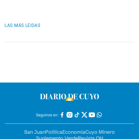
LAS MÁS LEIDAS
Seguinos en:
San Juan
Política
Economía
Cuyo Minero
Suplemento Verde
Revista OH