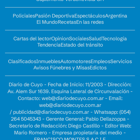
Policiales
Pasión Deportiva
Espectáculos
Argentina
El Mundo
Recetas
En las redes
Cartas del lector
Opinion
Sociales
Salud
Tecnología
Tendencia
Estado del tránsito
Clasificados
Inmuebles
Automotores
Empleos
Servicios
Avisos Fúnebres y Misas
Edictos
Diario de Cuyo - Fecha de Inicio: 11/2003 - Dirección:
Av. Alem Sur 1639. Esquina Lateral de Circunvalación -
Contacto:
web@diariodecuyo.com.ar
- Email:
web@diariodecuyo.com.ar
/
publicidad@diariodecuyo.com.ar
-
Whatsapp: (054)
264 5045343 - Gerente General: Pablo Dellazoppa -
Secretario de Redacción: Diego Castillo - Editor Web:
Mario Romero - Empresa propietaria del medio -
FRANCISCO MONTES S.A.C.I.F.