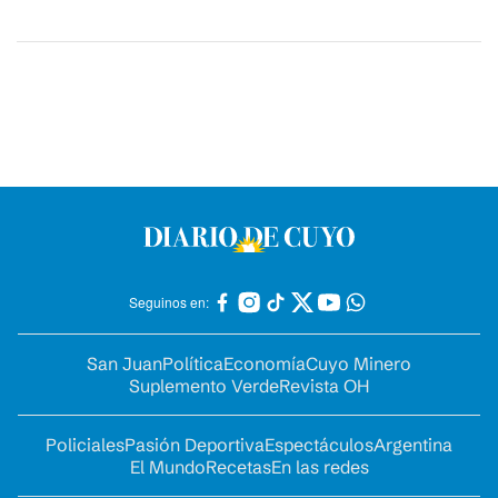
Seguinos en:
San Juan
Política
Economía
Cuyo Minero
Suplemento Verde
Revista OH
Policiales
Pasión Deportiva
Espectáculos
Argentina
El Mundo
Recetas
En las redes