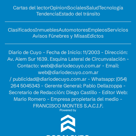
Cartas del lector
Opinion
Sociales
Salud
Tecnología
Tendencia
Estado del tránsito
Clasificados
Inmuebles
Automotores
Empleos
Servicios
Avisos Fúnebres y Misas
Edictos
Diario de Cuyo - Fecha de Inicio: 11/2003 - Dirección:
Av. Alem Sur 1639. Esquina Lateral de Circunvalación -
Contacto:
web@diariodecuyo.com.ar
- Email:
web@diariodecuyo.com.ar
/
publicidad@diariodecuyo.com.ar
-
Whatsapp: (054)
264 5045343 - Gerente General: Pablo Dellazoppa -
Secretario de Redacción: Diego Castillo - Editor Web:
Mario Romero - Empresa propietaria del medio -
FRANCISCO MONTES S.A.C.I.F.