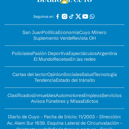
Seguinos en:
San Juan
Política
Economía
Cuyo Minero
Suplemento Verde
Revista OH
Policiales
Pasión Deportiva
Espectáculos
Argentina
El Mundo
Recetas
En las redes
Cartas del lector
Opinion
Sociales
Salud
Tecnología
Tendencia
Estado del tránsito
Clasificados
Inmuebles
Automotores
Empleos
Servicios
Avisos Fúnebres y Misas
Edictos
Diario de Cuyo - Fecha de Inicio: 11/2003 - Dirección:
Av. Alem Sur 1639. Esquina Lateral de Circunvalación -