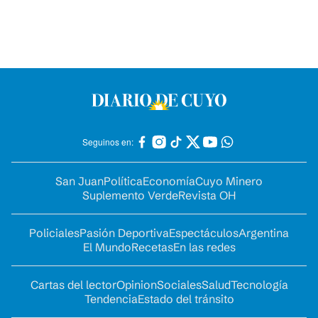
Seguinos en:
San Juan
Política
Economía
Cuyo Minero
Suplemento Verde
Revista OH
Policiales
Pasión Deportiva
Espectáculos
Argentina
El Mundo
Recetas
En las redes
Cartas del lector
Opinion
Sociales
Salud
Tecnología
Tendencia
Estado del tránsito