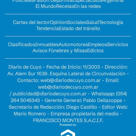
El Mundo
Recetas
En las redes
Cartas del lector
Opinion
Sociales
Salud
Tecnología
Tendencia
Estado del tránsito
Clasificados
Inmuebles
Automotores
Empleos
Servicios
Avisos Fúnebres y Misas
Edictos
Diario de Cuyo - Fecha de Inicio: 11/2003 - Dirección:
Av. Alem Sur 1639. Esquina Lateral de Circunvalación -
Contacto:
web@diariodecuyo.com.ar
- Email:
web@diariodecuyo.com.ar
/
publicidad@diariodecuyo.com.ar
-
Whatsapp: (054)
264 5045343 - Gerente General: Pablo Dellazoppa -
Secretario de Redacción: Diego Castillo - Editor Web:
Mario Romero - Empresa propietaria del medio -
FRANCISCO MONTES S.A.C.I.F.