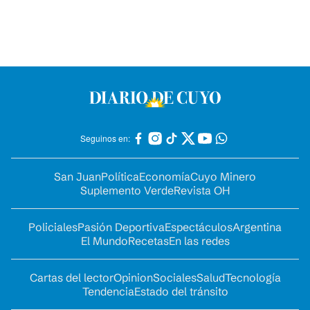
Seguinos en:
San Juan
Política
Economía
Cuyo Minero
Suplemento Verde
Revista OH
Policiales
Pasión Deportiva
Espectáculos
Argentina
El Mundo
Recetas
En las redes
Cartas del lector
Opinion
Sociales
Salud
Tecnología
Tendencia
Estado del tránsito