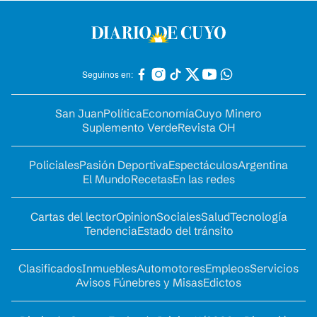
Seguinos en:
San Juan
Política
Economía
Cuyo Minero
Suplemento Verde
Revista OH
Policiales
Pasión Deportiva
Espectáculos
Argentina
El Mundo
Recetas
En las redes
Cartas del lector
Opinion
Sociales
Salud
Tecnología
Tendencia
Estado del tránsito
Clasificados
Inmuebles
Automotores
Empleos
Servicios
Avisos Fúnebres y Misas
Edictos