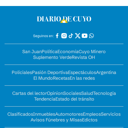
Seguinos en:
San Juan
Política
Economía
Cuyo Minero
Suplemento Verde
Revista OH
Policiales
Pasión Deportiva
Espectáculos
Argentina
El Mundo
Recetas
En las redes
Cartas del lector
Opinion
Sociales
Salud
Tecnología
Tendencia
Estado del tránsito
Clasificados
Inmuebles
Automotores
Empleos
Servicios
Avisos Fúnebres y Misas
Edictos