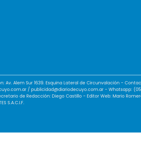
ión: Av. Alem Sur 1639. Esquina Lateral de Circunvalación - Contac
cuyo.com.ar
/
publicidad@diariodecuyo.com.ar
-
Whatsapp: (0
cretario de Redacción: Diego Castillo - Editor Web: Mario Romer
 S.A.C.I.F.