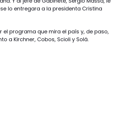
ña. Y al jefe de Gabinete, Sergio Massa, le
se lo entregara a la presidenta Cristina
r el programa que mira el país y, de paso,
o a Kirchner, Cobos, Scioli y Solá.