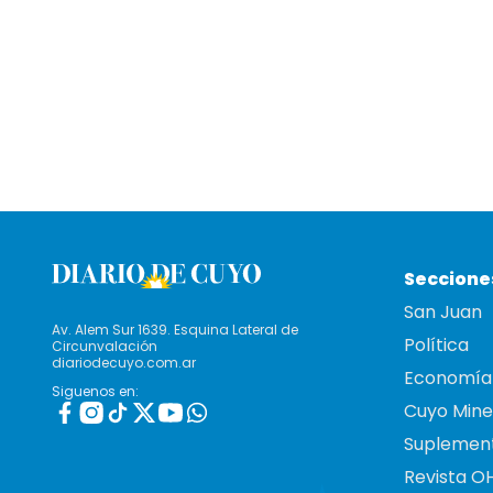
Seccione
San Juan
Av. Alem Sur 1639. Esquina Lateral de
Política
Circunvalación
diariodecuyo.com.ar
Economía
Siguenos en:
Cuyo Mine
Suplemen
Revista O