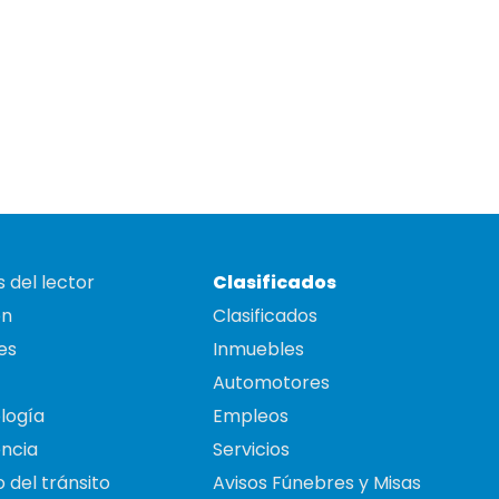
 del lector
Clasificados
on
Clasificados
es
Inmuebles
Automotores
logía
Empleos
ncia
Servicios
 del tránsito
Avisos Fúnebres y Misas