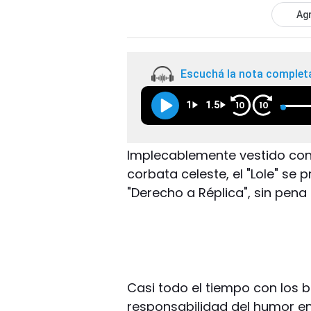
Agr
Escuchá la nota complet
1
1.5
10
10
Implecablemente vestido con 
corbata celeste, el "Lole" se p
"Derecho a Réplica", sin pena n
Casi todo el tiempo con los 
responsabilidad del humor en