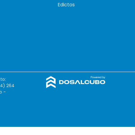
Edictos
to:
54) 264
o -