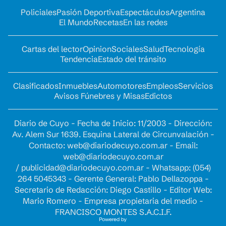
Policiales
Pasión Deportiva
Espectáculos
Argentina
El Mundo
Recetas
En las redes
Cartas del lector
Opinion
Sociales
Salud
Tecnología
Tendencia
Estado del tránsito
Clasificados
Inmuebles
Automotores
Empleos
Servicios
Avisos Fúnebres y Misas
Edictos
Diario de Cuyo - Fecha de Inicio: 11/2003 - Dirección:
Av. Alem Sur 1639. Esquina Lateral de Circunvalación -
Contacto:
web@diariodecuyo.com.ar
- Email:
web@diariodecuyo.com.ar
/
publicidad@diariodecuyo.com.ar
-
Whatsapp: (054)
264 5045343 - Gerente General: Pablo Dellazoppa -
Secretario de Redacción: Diego Castillo - Editor Web:
Mario Romero - Empresa propietaria del medio -
FRANCISCO MONTES S.A.C.I.F.