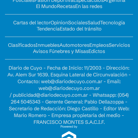
El Mundo
Recetas
En las redes
Cartas del lector
Opinion
Sociales
Salud
Tecnología
Tendencia
Estado del tránsito
Clasificados
Inmuebles
Automotores
Empleos
Servicios
Avisos Fúnebres y Misas
Edictos
Diario de Cuyo - Fecha de Inicio: 11/2003 - Dirección:
Av. Alem Sur 1639. Esquina Lateral de Circunvalación -
Contacto:
web@diariodecuyo.com.ar
- Email:
web@diariodecuyo.com.ar
/
publicidad@diariodecuyo.com.ar
-
Whatsapp: (054)
264 5045343 - Gerente General: Pablo Dellazoppa -
Secretario de Redacción: Diego Castillo - Editor Web:
Mario Romero - Empresa propietaria del medio -
FRANCISCO MONTES S.A.C.I.F.