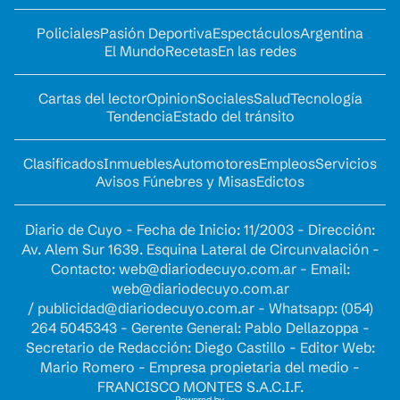
Policiales
Pasión Deportiva
Espectáculos
Argentina
El Mundo
Recetas
En las redes
Cartas del lector
Opinion
Sociales
Salud
Tecnología
Tendencia
Estado del tránsito
Clasificados
Inmuebles
Automotores
Empleos
Servicios
Avisos Fúnebres y Misas
Edictos
Diario de Cuyo - Fecha de Inicio: 11/2003 - Dirección:
Av. Alem Sur 1639. Esquina Lateral de Circunvalación -
Contacto:
web@diariodecuyo.com.ar
- Email:
web@diariodecuyo.com.ar
/
publicidad@diariodecuyo.com.ar
-
Whatsapp: (054)
264 5045343 - Gerente General: Pablo Dellazoppa -
Secretario de Redacción: Diego Castillo - Editor Web:
Mario Romero - Empresa propietaria del medio -
FRANCISCO MONTES S.A.C.I.F.