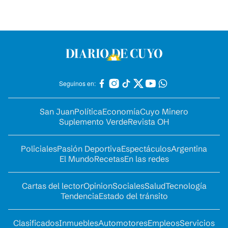
Seguinos en:
San Juan
Política
Economía
Cuyo Minero
Suplemento Verde
Revista OH
Policiales
Pasión Deportiva
Espectáculos
Argentina
El Mundo
Recetas
En las redes
Cartas del lector
Opinion
Sociales
Salud
Tecnología
Tendencia
Estado del tránsito
Clasificados
Inmuebles
Automotores
Empleos
Servicios