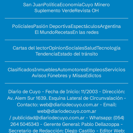
San Juan
Política
Economía
Cuyo Minero
Suplemento Verde
Revista OH
Policiales
Pasión Deportiva
Espectáculos
Argentina
El Mundo
Recetas
En las redes
Cartas del lector
Opinion
Sociales
Salud
Tecnología
Tendencia
Estado del tránsito
Clasificados
Inmuebles
Automotores
Empleos
Servicios
Avisos Fúnebres y Misas
Edictos
Diario de Cuyo - Fecha de Inicio: 11/2003 - Dirección:
Av. Alem Sur 1639. Esquina Lateral de Circunvalación -
Contacto:
web@diariodecuyo.com.ar
- Email:
web@diariodecuyo.com.ar
/
publicidad@diariodecuyo.com.ar
-
Whatsapp: (054)
264 5045343 - Gerente General: Pablo Dellazoppa -
Secretario de Redacción: Diego Castillo - Editor Web: