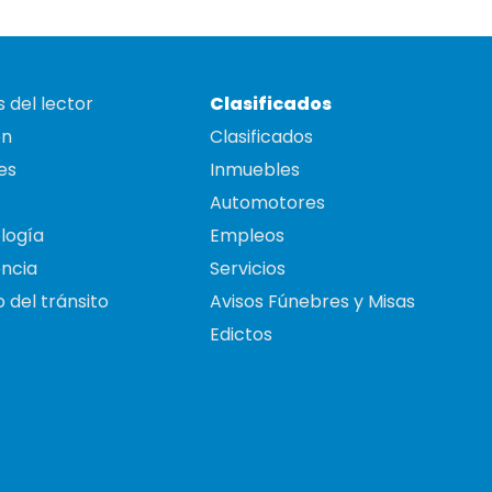
 del lector
Clasificados
on
Clasificados
es
Inmuebles
Automotores
logía
Empleos
ncia
Servicios
 del tránsito
Avisos Fúnebres y Misas
Edictos