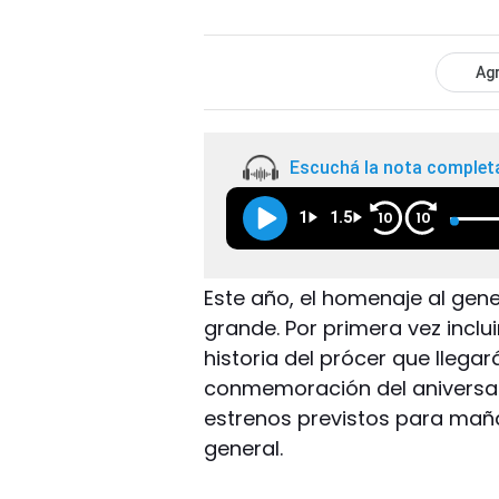
Agr
Escuchá la nota complet
1
1.5
10
10
Este año, el homenaje al gen
grande. Por primera vez inclu
historia del prócer que llega
conmemoración del aniversar
estrenos previstos para maña
general.