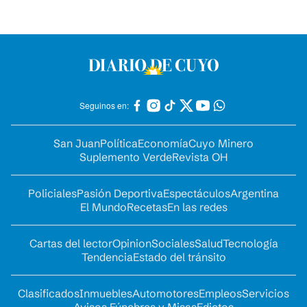
Seguinos en:
San Juan
Política
Economía
Cuyo Minero
Suplemento Verde
Revista OH
Policiales
Pasión Deportiva
Espectáculos
Argentina
El Mundo
Recetas
En las redes
Cartas del lector
Opinion
Sociales
Salud
Tecnología
Tendencia
Estado del tránsito
Clasificados
Inmuebles
Automotores
Empleos
Servicios
Avisos Fúnebres y Misas
Edictos