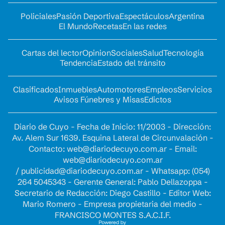
Policiales
Pasión Deportiva
Espectáculos
Argentina
El Mundo
Recetas
En las redes
Cartas del lector
Opinion
Sociales
Salud
Tecnología
Tendencia
Estado del tránsito
Clasificados
Inmuebles
Automotores
Empleos
Servicios
Avisos Fúnebres y Misas
Edictos
Diario de Cuyo - Fecha de Inicio: 11/2003 - Dirección:
Av. Alem Sur 1639. Esquina Lateral de Circunvalación -
Contacto:
web@diariodecuyo.com.ar
- Email:
web@diariodecuyo.com.ar
/
publicidad@diariodecuyo.com.ar
-
Whatsapp: (054)
264 5045343 - Gerente General: Pablo Dellazoppa -
Secretario de Redacción: Diego Castillo - Editor Web:
Mario Romero - Empresa propietaria del medio -
FRANCISCO MONTES S.A.C.I.F.