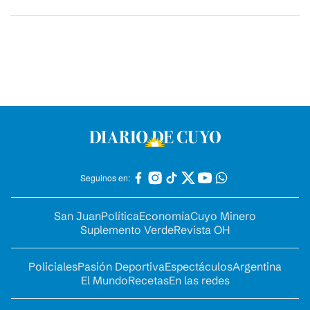
Seguinos en:
San Juan
Política
Economía
Cuyo Minero
Suplemento Verde
Revista OH
Policiales
Pasión Deportiva
Espectáculos
Argentina
El Mundo
Recetas
En las redes