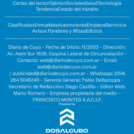
Cartas del lector
Opinion
Sociales
Salud
Tecnología
Tendencia
Estado del tránsito
Clasificados
Inmuebles
Automotores
Empleos
Servicios
Avisos Fúnebres y Misas
Edictos
Diario de Cuyo - Fecha de Inicio: 11/2003 - Dirección:
Av. Alem Sur 1639. Esquina Lateral de Circunvalación -
Contacto:
web@diariodecuyo.com.ar
- Email:
web@diariodecuyo.com.ar
/
publicidad@diariodecuyo.com.ar
-
Whatsapp: (054)
264 5045343 - Gerente General: Pablo Dellazoppa -
Secretario de Redacción: Diego Castillo - Editor Web:
Mario Romero - Empresa propietaria del medio -
FRANCISCO MONTES S.A.C.I.F.