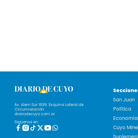
Seccione
San Juan
Av. Alem Sur 1639. Esquina Lateral de
Política
Circunvalación
diariodecuyo.com.ar
Economía
Siguenos en:
Cuyo Mine
Suplemen