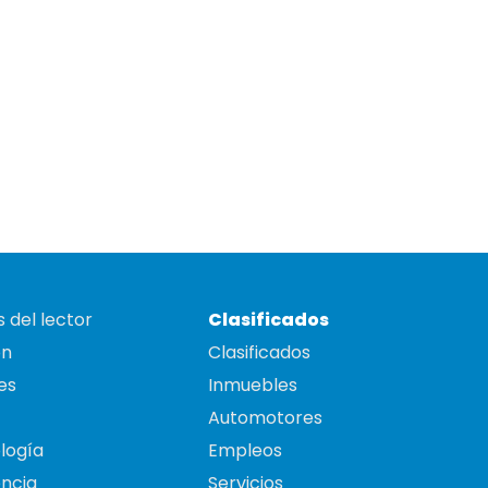
 del lector
Clasificados
on
Clasificados
es
Inmuebles
Automotores
logía
Empleos
ncia
Servicios