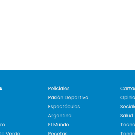
s
Policiales
Cartas
Pasión Deportiva
Opini
Espectáculos
Social
Argentina
Salud
ro
El Mundo
Tecno
to Verde
Recetas
Tende