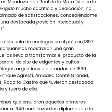
en Mendoza don Raúl de la Mota "si bien la
xigido mucho sacrificio y dedicación, no
colmado de satisfacciones, concediéndome
o una destacada posición intelectual y
."
ra escuela de enólogos en el país en 1897
s sanjuaninos mostraron una gran
ue los lleva a transformar el producto de la
para el deleite de exigentes y cultos
enólogos argentinos diplomados en 1899
Enrique Agrestí, Amadeo Conté Granad,
mos, Rodolfo Castro que tuvieron destacada
a y fuera de ella.
uaninos que emularon aquellos primeros
rior a 1940 comienzan los diplomados de