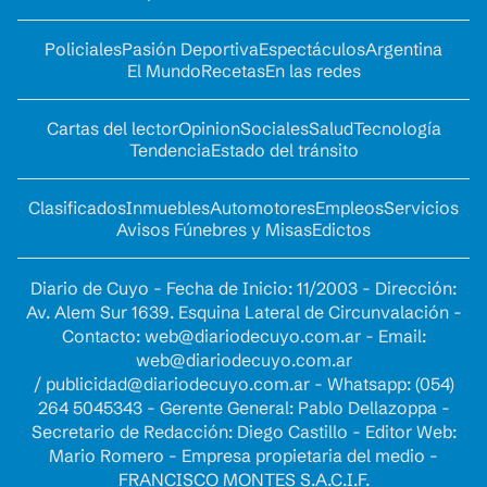
Policiales
Pasión Deportiva
Espectáculos
Argentina
El Mundo
Recetas
En las redes
Cartas del lector
Opinion
Sociales
Salud
Tecnología
Tendencia
Estado del tránsito
Clasificados
Inmuebles
Automotores
Empleos
Servicios
Avisos Fúnebres y Misas
Edictos
Diario de Cuyo - Fecha de Inicio: 11/2003 - Dirección:
Av. Alem Sur 1639. Esquina Lateral de Circunvalación -
Contacto:
web@diariodecuyo.com.ar
- Email:
web@diariodecuyo.com.ar
/
publicidad@diariodecuyo.com.ar
-
Whatsapp: (054)
264 5045343 - Gerente General: Pablo Dellazoppa -
Secretario de Redacción: Diego Castillo - Editor Web:
Mario Romero - Empresa propietaria del medio -
FRANCISCO MONTES S.A.C.I.F.