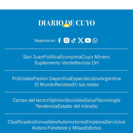
Seguinos en:
San Juan
Política
Economía
Cuyo Minero
Suplemento Verde
Revista OH
Policiales
Pasión Deportiva
Espectáculos
Argentina
El Mundo
Recetas
En las redes
Cartas del lector
Opinion
Sociales
Salud
Tecnología
Tendencia
Estado del tránsito
Clasificados
Inmuebles
Automotores
Empleos
Servicios
Avisos Fúnebres y Misas
Edictos