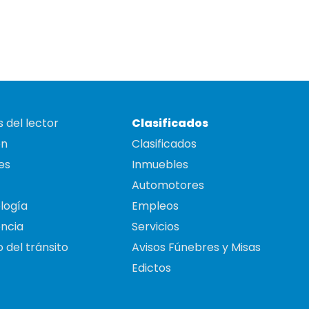
 del lector
Clasificados
on
Clasificados
es
Inmuebles
Automotores
logía
Empleos
ncia
Servicios
 del tránsito
Avisos Fúnebres y Misas
Edictos