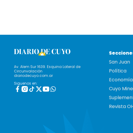
Seccione
San Juan
Av. Alem Sur 1639. Esquina Lateral de
Política
Circunvalación
diariodecuyo.com.ar
Economía
Siguenos en:
Cuyo Mine
Suplemen
Revista O