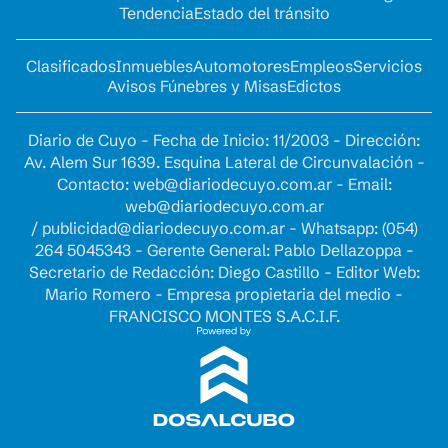
Tendencia
Estado del tránsito
Clasificados
Inmuebles
Automotores
Empleos
Servicios
Avisos Fúnebres y Misas
Edictos
Diario de Cuyo - Fecha de Inicio: 11/2003 - Dirección:
Av. Alem Sur 1639. Esquina Lateral de Circunvalación -
Contacto:
web@diariodecuyo.com.ar
- Email:
web@diariodecuyo.com.ar
/
publicidad@diariodecuyo.com.ar
-
Whatsapp: (054)
264 5045343 - Gerente General: Pablo Dellazoppa -
Secretario de Redacción: Diego Castillo - Editor Web:
Mario Romero - Empresa propietaria del medio -
FRANCISCO MONTES S.A.C.I.F.