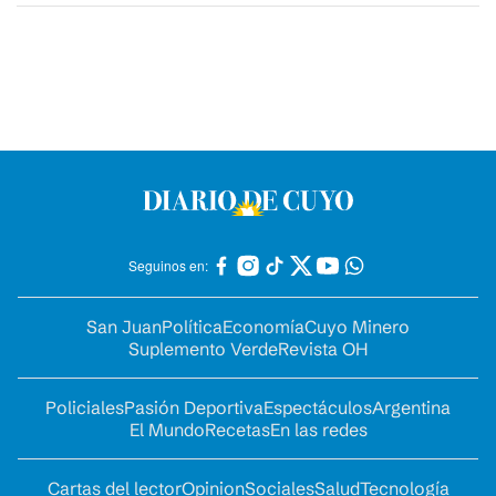
Seguinos en:
San Juan
Política
Economía
Cuyo Minero
Suplemento Verde
Revista OH
Policiales
Pasión Deportiva
Espectáculos
Argentina
El Mundo
Recetas
En las redes
Cartas del lector
Opinion
Sociales
Salud
Tecnología