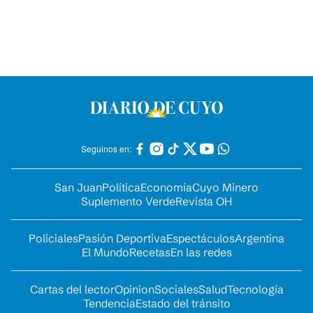
Seguinos en:
San Juan
Política
Economía
Cuyo Minero
Suplemento Verde
Revista OH
Policiales
Pasión Deportiva
Espectáculos
Argentina
El Mundo
Recetas
En las redes
Cartas del lector
Opinion
Sociales
Salud
Tecnología
Tendencia
Estado del tránsito