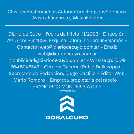
Clasificados
Inmuebles
Automotores
Empleos
Servicios
Avisos Fúnebres y Misas
Edictos
Diario de Cuyo - Fecha de Inicio: 11/2003 - Dirección:
Av. Alem Sur 1639. Esquina Lateral de Circunvalación -
Contacto:
web@diariodecuyo.com.ar
- Email:
web@diariodecuyo.com.ar
/
publicidad@diariodecuyo.com.ar
-
Whatsapp: (054)
264 5045343 - Gerente General: Pablo Dellazoppa -
Secretario de Redacción: Diego Castillo - Editor Web:
Mario Romero - Empresa propietaria del medio -
FRANCISCO MONTES S.A.C.I.F.