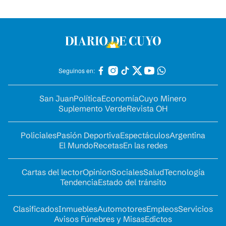
Seguinos en:
San Juan
Política
Economía
Cuyo Minero
Suplemento Verde
Revista OH
Policiales
Pasión Deportiva
Espectáculos
Argentina
El Mundo
Recetas
En las redes
Cartas del lector
Opinion
Sociales
Salud
Tecnología
Tendencia
Estado del tránsito
Clasificados
Inmuebles
Automotores
Empleos
Servicios
Avisos Fúnebres y Misas
Edictos