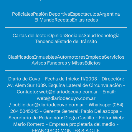
Policiales
Pasión Deportiva
Espectáculos
Argentina
El Mundo
Recetas
En las redes
Cartas del lector
Opinion
Sociales
Salud
Tecnología
Tendencia
Estado del tránsito
Clasificados
Inmuebles
Automotores
Empleos
Servicios
Avisos Fúnebres y Misas
Edictos
Diario de Cuyo - Fecha de Inicio: 11/2003 - Dirección:
Av. Alem Sur 1639. Esquina Lateral de Circunvalación -
Contacto:
web@diariodecuyo.com.ar
- Email:
web@diariodecuyo.com.ar
/
publicidad@diariodecuyo.com.ar
-
Whatsapp: (054)
264 5045343 - Gerente General: Pablo Dellazoppa -
Secretario de Redacción: Diego Castillo - Editor Web:
Mario Romero - Empresa propietaria del medio -
FRANCISCO MONTES S.A.C.I.F.