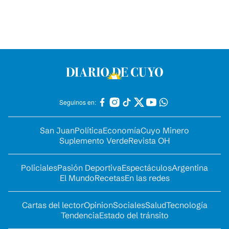
Seguinos en:
San Juan
Política
Economía
Cuyo Minero
Suplemento Verde
Revista OH
Policiales
Pasión Deportiva
Espectáculos
Argentina
El Mundo
Recetas
En las redes
Cartas del lector
Opinion
Sociales
Salud
Tecnología
Tendencia
Estado del tránsito