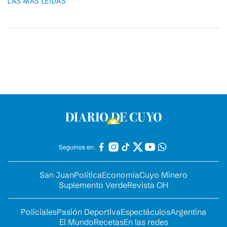
LAS MÁS LEIDAS
Seguinos en:
San Juan
Política
Economía
Cuyo Minero
Suplemento Verde
Revista OH
Policiales
Pasión Deportiva
Espectáculos
Argentina
El Mundo
Recetas
En las redes