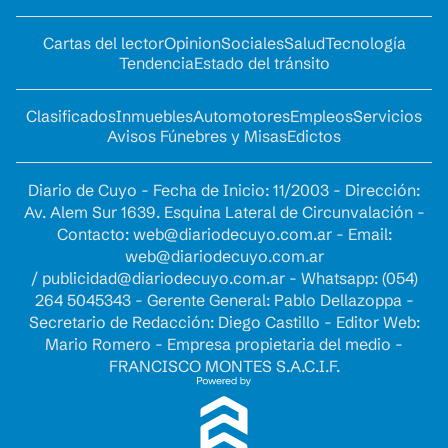
Cartas del lector
Opinion
Sociales
Salud
Tecnología
Tendencia
Estado del tránsito
Clasificados
Inmuebles
Automotores
Empleos
Servicios
Avisos Fúnebres y Misas
Edictos
Diario de Cuyo - Fecha de Inicio: 11/2003 - Dirección:
Av. Alem Sur 1639. Esquina Lateral de Circunvalación -
Contacto:
web@diariodecuyo.com.ar
- Email:
web@diariodecuyo.com.ar
/
publicidad@diariodecuyo.com.ar
-
Whatsapp: (054)
264 5045343 - Gerente General: Pablo Dellazoppa -
Secretario de Redacción: Diego Castillo - Editor Web:
Mario Romero - Empresa propietaria del medio -
FRANCISCO MONTES S.A.C.I.F.