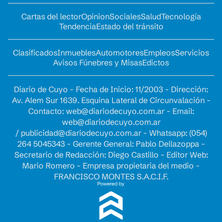
Cartas del lector
Opinion
Sociales
Salud
Tecnología
Tendencia
Estado del tránsito
Clasificados
Inmuebles
Automotores
Empleos
Servicios
Avisos Fúnebres y Misas
Edictos
Diario de Cuyo - Fecha de Inicio: 11/2003 - Dirección:
Av. Alem Sur 1639. Esquina Lateral de Circunvalación -
Contacto:
web@diariodecuyo.com.ar
- Email:
web@diariodecuyo.com.ar
/
publicidad@diariodecuyo.com.ar
-
Whatsapp: (054)
264 5045343 - Gerente General: Pablo Dellazoppa -
Secretario de Redacción: Diego Castillo - Editor Web:
Mario Romero - Empresa propietaria del medio -
FRANCISCO MONTES S.A.C.I.F.