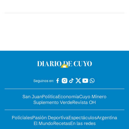
Seguinos en:
San Juan
Política
Economía
Cuyo Minero
Suplemento Verde
Revista OH
Policiales
Pasión Deportiva
Espectáculos
Argentina
El Mundo
Recetas
En las redes